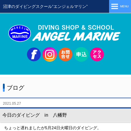
沼津のダイビングスクール“エンジェルマリン”
MENU
ホーム
当店の特徴
スタッフ
スクールメニュー
シュノーケリング
体験ダイビング
ブログ
初級ライセンス取得コース
ステップアップコース
2021.05.27
会員限定ツアー
今日のダイビング in 八幡野
ミニツアー
ちょっと遅れましたが5月24日火曜日のダイビング。