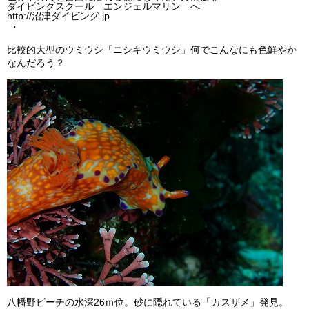
ダイビングスクール エンジェルマリン へ
http://沼津ダイビング.jp
・
比較的大型のウミウシ「ニシキウミウシ」何でこんなにも色鮮やか
なんだろう？
八幡野ビーチの水深26ｍ位。砂に隠れている「カスザメ」発見。