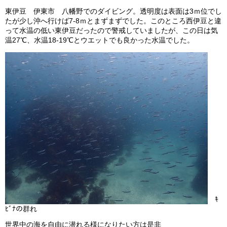
ビッグツアー
東伊豆 伊東市 八幡野でのダイビング。透明度は表面は3ｍ位でし
たが少し沖へ行けば7-8ｍとまずまずでした。このところ西伊豆と違
イベント
って水温の低い東伊豆だったので警戒していましたが、この日は気
温27℃、水温18-19℃とウエットでも良かった水温でした。
お客様の声
Q & A
ｷ
ﾋﾞﾅの群れ
世界中の海を自由に潜れる様になりたい方は是非