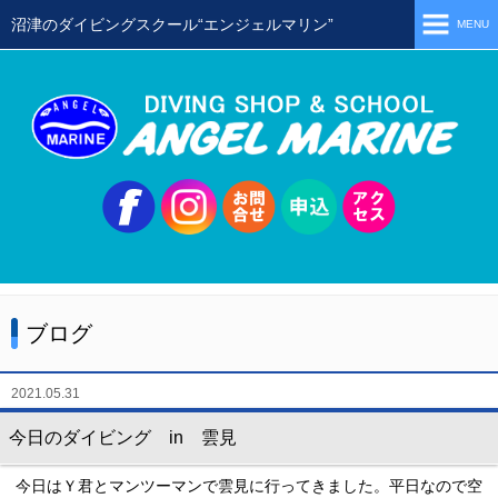
沼津のダイビングスクール“エンジェルマリン”
MENU
ホーム
当店の特徴
スタッフ
スクールメニュー
シュノーケリング
体験ダイビング
ブログ
初級ライセンス取得コース
ステップアップコース
2021.05.31
会員限定ツアー
今日のダイビング in 雲見
ミニツアー
今日はＹ君とマンツーマンで雲見に行ってきました。平日なので空