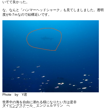
いてて良かった。
ビッグツアー
な、なんと「ハンマーヘッドシャーク」も見てしましました。透明
イベント
度が6-7ｍなので結構近いです。
お客様の声
Q & A
Phote by Y君
世界中の海を自由に潜れる様になりたい方は是非
ダイビングスクール エンジェルマリン へ