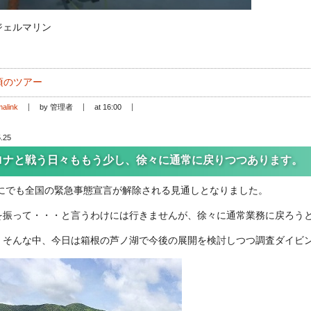
ジェルマリン
頃のツアー
alink
by 管理者
at 16:00
.25
ロナと戦う日々ももう少し、徐々に通常に戻りつつあります。
にでも全国の緊急事態宣言が解除される見通しとなりました。
を振って・・・と言うわけには行きませんが、徐々に通常業務に戻ろう
、そんな中、今日は箱根の芦ノ湖で今後の展開を検討しつつ調査ダイビ