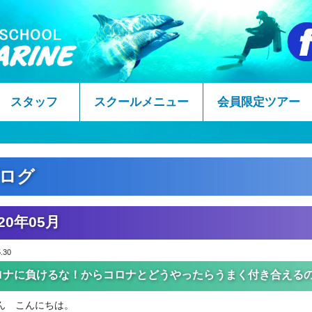
スタッフ
スクールメニュー
会員限定ツアー
ログ
20年05月
.30
ロナに負けるな！からコロナとどうやったらうまく付き合える
ん こんにちは。