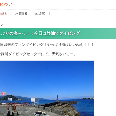
頃のツアー
alink
by 管理者
at 16:50
.22
しぶりの海～っ！！今日は静浦でダイビング
11日以来のファンダイビング！やっぱり海はいいねえ！！！！
は静浦ダイビングセンターにて。天気さいこー。