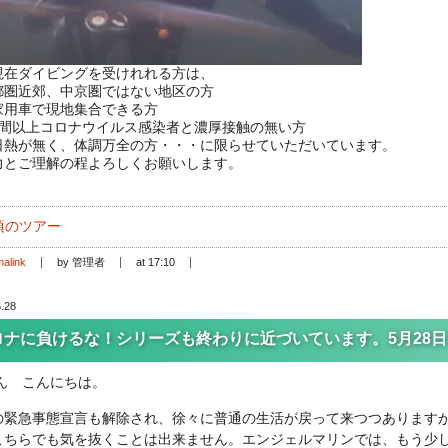
現在ダイビングを受けれれる方は、
都圏近郊、中京圏ではない地区の方
家用車で現地集合できる方
週間以上コロナウイルス感染者と濃厚接触の無い方
日熱が無く、体調万全の方・・・に限らせていただいています。
力とご理解の程よろしくお願いします。
頃のツアー
alink
by 管理者
at 17:10
.28
ロナに負けるな！シリーズも終わりに近づいています。5月28日
ん こんにちは。
の緊急事態宣言も解除され、徐々に普通の生活が戻って来つつあります
こちらでも気を抜くことは出来ません。エンジェルマリンでは、もう少