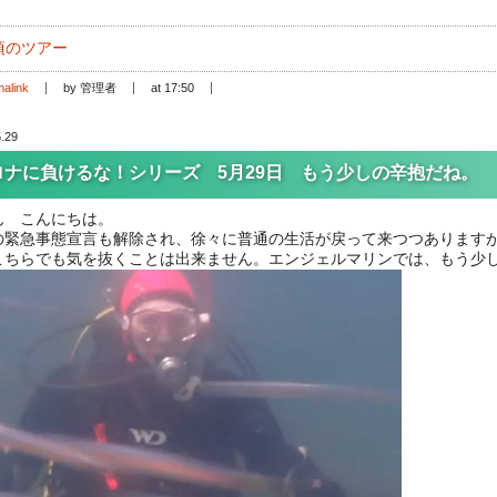
頃のツアー
alink
by 管理者
at 17:50
.29
ロナに負けるな！シリーズ 5月29日 もう少しの辛抱だね。
ん こんにちは。
の緊急事態宣言も解除され、徐々に普通の生活が戻って来つつあります
こちらでも気を抜くことは出来ません。エンジェルマリンでは、もう少