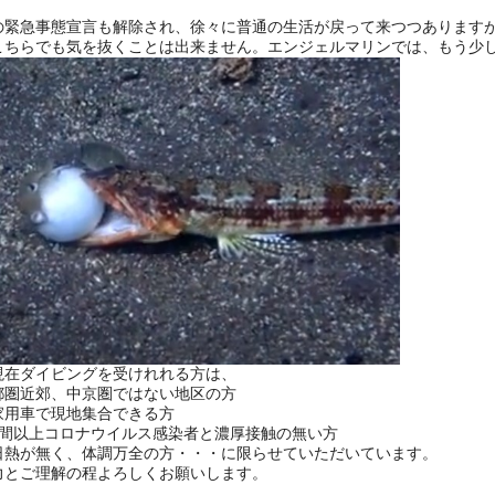
の緊急事態宣言も解除され、徐々に普通の生活が戻って来つつあります
こちらでも気を抜くことは出来ません。エンジェルマリンでは、もう少
現在ダイビングを受けれれる方は、
都圏近郊、中京圏ではない地区の方
家用車で現地集合できる方
週間以上コロナウイルス感染者と濃厚接触の無い方
日熱が無く、体調万全の方・・・に限らせていただいています。
力とご理解の程よろしくお願いします。