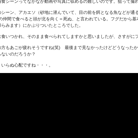
捕食シーンってなかなか動画や写真に収めるの難しいのです。狙って撮
のシーン、アカエソ（砂地に潜んでいて、目の前を餌となる魚などが通
グの仲間で食べると頭が北を向く＝死ぬ、と言われている。フグだから基
膨らみます）にかぶりついたところでした。
は食いつかれ、そのまま食べられてしますかと思いましたが、さすがに
の方もあごが疲れそうですね(笑) 最後まで見なかったけどどうなった
らないのだろうか？
、いらぬ心配ですね・・・。