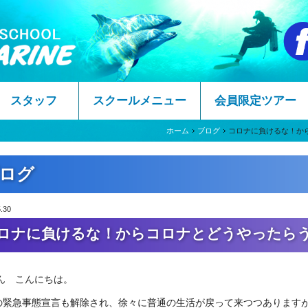
スタッフ
スクールメニュー
会員限定ツアー
ホーム
ブログ
コロナに負けるな！か
ログ
.30
ロナに負けるな！からコロナとどうやったら
ん こんにちは。
の緊急事態宣言も解除され、徐々に普通の生活が戻って来つつあります