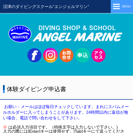
沼津のダイビングスクール“エンジェルマリン”
MENU
ホーム
当店の特徴
スタッフ
スクールメニュー
シュノーケリング
体験ダイビング
体験ダイビング申込書
初級ライセンス取得コース
ステップアップコース
お願い：メールはほぼ毎日チェックしています。まれにスパムメー
ルホルダーに入ってしまうことがあります。24時間以内に返信が無
会員限定ツアー
い場合、電話で問い合わせをして下さい。
※
は必須入力項目です。（特殊文字は入力しないで下さい。)
ミニツアー
入力の際には[Enter]キーは使用せず、[Tab]キーにて送ってくださ