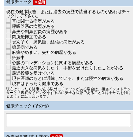
健康チェック
※必須
現在の健康状態、または過去の病歴で該当するものがあればチェ
ックして下さい。
耳に関する病歴がある
呼吸器系の病歴がある
鼻炎や副鼻腔炎の病歴がある
閉所恐怖症である
ぜんそく、肺気腫、結核の病歴がある
糖尿病である
麻痺やめまい、失神の病歴がある
妊娠中
心臓のコンディションに関する病歴がある
最近大きな病気をしたり、手術を受けたりしたことがある
最近投薬を受けている
現在医師のもとに通院している、または慢性の病気がある
現在はまったく健康である
現在はまったく健康である以外にチェックがある場合は、担当インストラク
ターと「現在ダイビングをするのに安全な状態であること又は十分気を付け
るよう」に話し合います。
健康チェック (その他)
免責同意書 (本人署名)