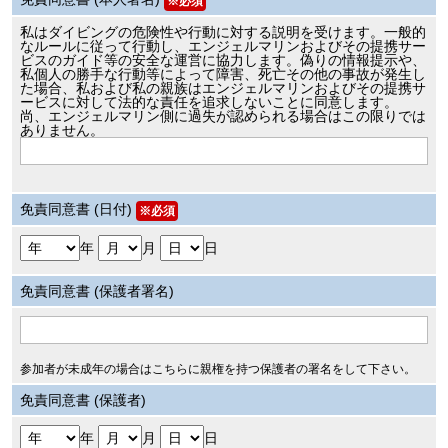
※必須
私はダイビングの危険性や行動に対する説明を受けます。一般的
なルールに従って行動し、エンジェルマリンおよびその提携サー
ビスのガイド等の安全な運営に協力します。偽りの情報提示や、
私個人の勝手な行動等によって障害、死亡その他の事故が発生し
た場合、私および私の親族はエンジェルマリンおよびその提携サ
ービスに対して法的な責任を追求しないことに同意します。
尚、エンジェルマリン側に過失が認められる場合はこの限りでは
ありません。
免責同意書 (日付)
※必須
年
月
日
免責同意書 (保護者署名)
参加者が未成年の場合はこちらに親権を持つ保護者の署名をして下さい。
免責同意書 (保護者)
年
月
日