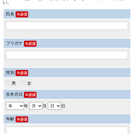
い。
ビッグツアー
氏名
※必須
イベント
お客様の声
Q & A
フリガナ
※必須
性別
※必須
男
女
生年月日
※必須
年
月
日
年齢
※必須