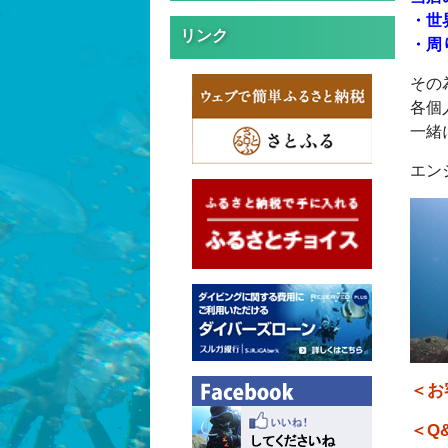
・世
リンク
・周
その
各個
一緒
エン
＜お
＜Q