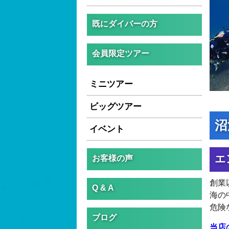
既にダイバーの方
会員限定ツアー
ミニツアー
ビッグツアー
沼
イベント
エ
お客様の声
創業
Q & A
海の
危険
ブログ
当店