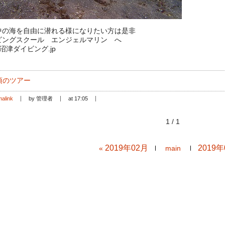
中の海を自由に潜れる様になりたい方は是非
ビングスクール エンジェルマリン へ
://沼津ダイビング.jp
頃のツアー
alink
by 管理者
at 17:05
1 / 1
2019年02月
2019年
«
main