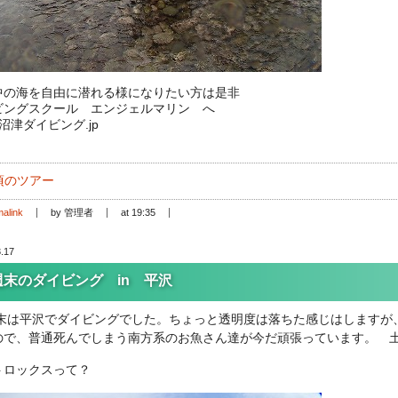
中の海を自由に潜れる様になりたい方は是非
ビングスクール エンジェルマリン へ
://沼津ダイビング.jp
頃のツアー
alink
by 管理者
at 19:35
.17
週末のダイビング in 平沢
末は平沢でダイビングでした。ちょっと透明度は落ちた感じはしますが、
ので、普通死んでしまう南方系のお魚さん達が今だ頑張っています。 
トロックスって？