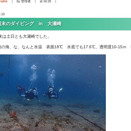
alink
by 管理者
at 16:25
.10
週末のダイビング in 大瀬崎
末は土日とも大瀬崎でした。
の海、な、なんと水温 表面18℃ 水底でも17.6℃、透明度10-15ｍ 