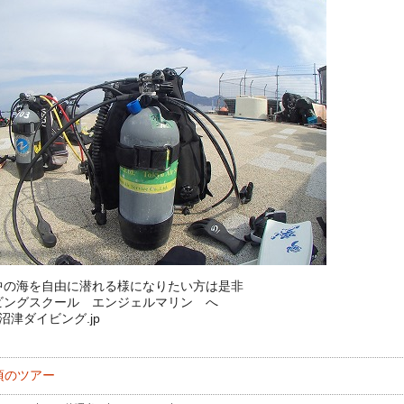
中の海を自由に潜れる様になりたい方は是非
ビングスクール エンジェルマリン へ
://沼津ダイビング.jp
頃のツアー