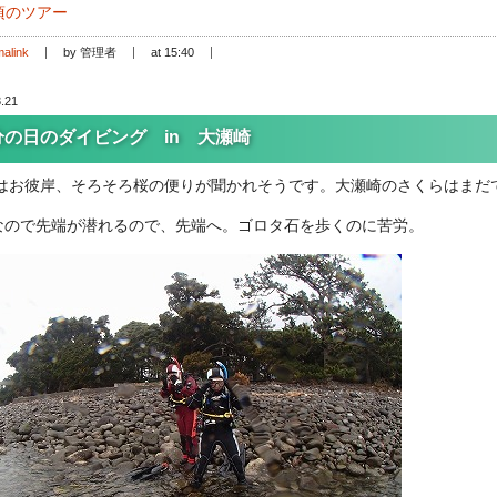
頃のツアー
alink
by 管理者
at 15:40
.21
分の日のダイビング in 大瀬崎
はお彼岸、そろそろ桜の便りが聞かれそうです。大瀬崎のさくらはまだ
なので先端が潜れるので、先端へ。ゴロタ石を歩くのに苦労。