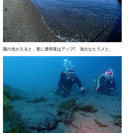
陽の光が入ると、更に透明度はアップ⤴ 強大なヒラメと。