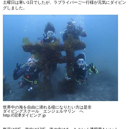
土曜日は寒い1日でしたが、ラブライバーご一行様が元気にダイビン
ビッグツアー
グしました。
イベント
お客様の声
Q & A
世界中の海を自由に潜れる様になりたい方は是非
ダイビングスクール エンジェルマリン へ
http://沼津ダイビング.jp