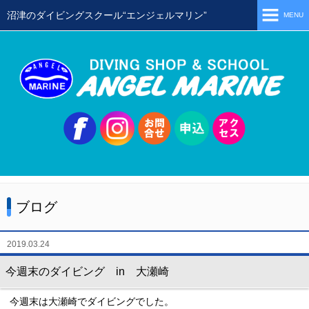
沼津のダイビングスクール“エンジェルマリン”
MENU
ホーム
当店の特徴
スタッフ
スクールメニュー
シュノーケリング
体験ダイビング
ブログ
初級ライセンス取得コース
ステップアップコース
2019.03.24
会員限定ツアー
今週末のダイビング in 大瀬崎
ミニツアー
今週末は大瀬崎でダイビングでした。