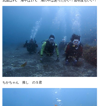
気温は9℃ 海中は17℃ 海の中はあったかい！透明度もいい！
ちかちゃん 推し のＳ君