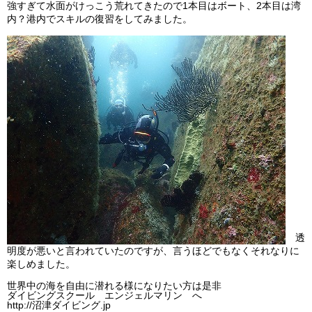
強すぎて水面がけっこう荒れてきたので1本目はボート、2本目は湾
ビッグツアー
内？港内でスキルの復習をしてみました。
イベント
お客様の声
Q & A
透
明度が悪いと言われていたのですが、言うほどでもなくそれなりに
楽しめました。
世界中の海を自由に潜れる様になりたい方は是非
ダイビングスクール エンジェルマリン へ
http://沼津ダイビング.jp