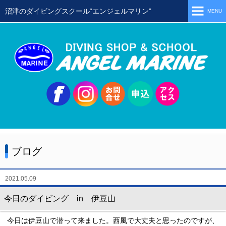
沼津のダイビングスクール“エンジェルマリン”
MENU
ホーム
当店の特徴
スタッフ
スクールメニュー
シュノーケリング
体験ダイビング
ブログ
初級ライセンス取得コース
ステップアップコース
2021.05.09
会員限定ツアー
今日のダイビング in 伊豆山
ミニツアー
今日は伊豆山で潜って来ました。西風で大丈夫と思ったのですが、