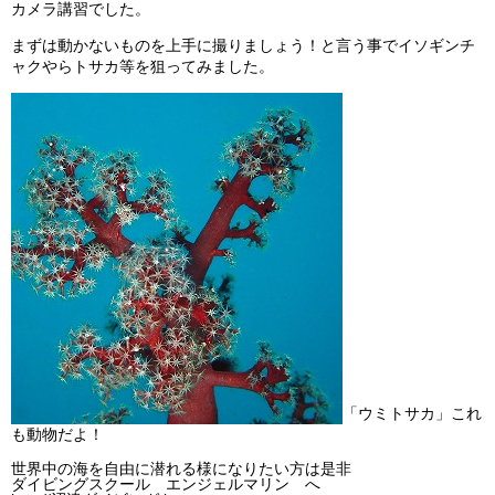
カメラ講習でした。
ビッグツアー
まずは動かないものを上手に撮りましょう！と言う事でイソギンチ
イベント
ャクやらトサカ等を狙ってみました。
お客様の声
Q & A
「ウミトサカ」これ
も動物だよ！
世界中の海を自由に潜れる様になりたい方は是非
ダイビングスクール エンジェルマリン へ