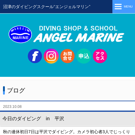
沼津のダイビングスクール“エンジェルマリン”
MENU
ホーム
当店の特徴
スタッフ
スクールメニュー
シュノーケリング
体験ダイビング
ブログ
初級ライセンス取得コース
ステップアップコース
2023.10.08
会員限定ツアー
今日のダイビング in 平沢
ミニツアー
秋の連休初日7日は平沢でダイビング。カメラ初心者3人でじっくり