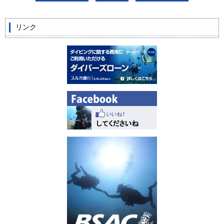
ビッグツアー
リンク
イベント
お客様の声
Q & A