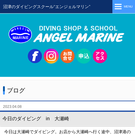
沼津のダイビングスクール“エンジェルマリン”
MENU
ホーム
当店の特徴
スタッフ
スクールメニュー
シュノーケリング
体験ダイビング
ブログ
初級ライセンス取得コース
ステップアップコース
2023.04.08
会員限定ツアー
今日のダイビング in 大瀬崎
ミニツアー
今日は大瀬崎でダイビング。お店から大瀬崎へ行く途中、沼津港の