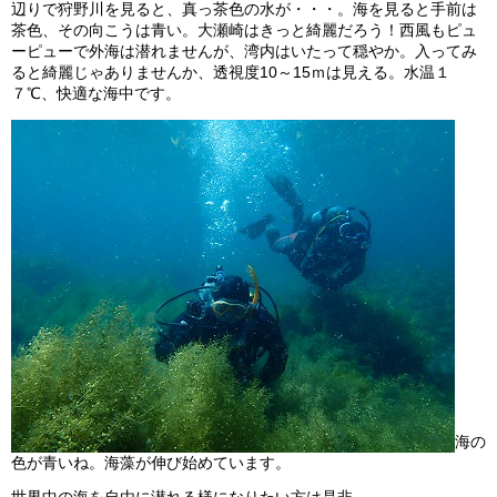
辺りで狩野川を見ると、真っ茶色の水が・・・。海を見ると手前は
ビッグツアー
茶色、その向こうは青い。大瀬崎はきっと綺麗だろう！西風もピュ
ーピューで外海は潜れませんが、湾内はいたって穏やか。入ってみ
イベント
ると綺麗じゃありませんか、透視度10～15ｍは見える。水温１
７℃、快適な海中です。
お客様の声
Q & A
海の
色が青いね。海藻が伸び始めています。
世界中の海を自由に潜れる様になりたい方は是非