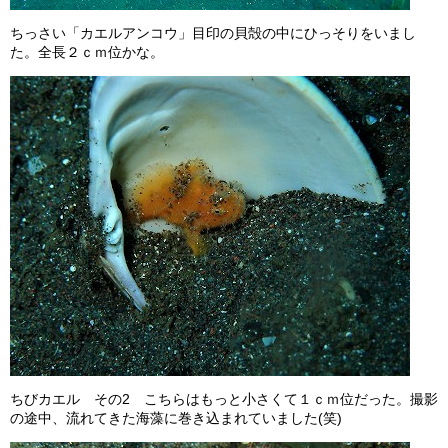
ちっさい「カエルアンコウ」目印の貝殻の中にひっそりをいまし
た。全長２ｃｍ位かな。
ちびカエル その2 こちらはもっと小さくて１ｃｍ位だった。撮影
の途中、流れてきた海藻に巻き込まれていました(笑)