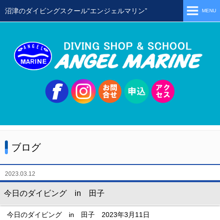
沼津のダイビングスクール“エンジェルマリン”
MENU
ホーム
当店の特徴
スタッフ
スクールメニュー
シュノーケリング
体験ダイビング
ブログ
初級ライセンス取得コース
ステップアップコース
2023.03.12
会員限定ツアー
今日のダイビング in 田子
ミニツアー
今日のダイビング in 田子 2023年3月11日