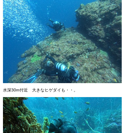
水深30m付近 大きなヒゲダイも・・。