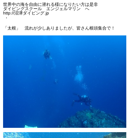
世界中の海を自由に潜れる様になりたい方は是非
ダイビングスクール エンジェルマリン へ
http://沼津ダイビング.jp
・
「太根」 流れが少しありましたが、皆さん根頭集合で！