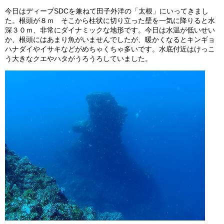
ビッグツアー
今日はディープSDCを兼ねて田子外洋の「太根」にいってきまし
た。根頭が８ｍ そこから柱状に切り立った壁を一気に降りると水
イベント
深３０ｍ、非常にダイナミックな地形です。今日は水温が低いせい
か、根頭にはあまり魚がいませんでしたが、暖かくなるとキンギョ
お客様の声
ハナダイやイサキなどがめちゃくちゃ多いです。水底付近はけっこ
う大きなクエやハタがうろうろしていました。
Q & A