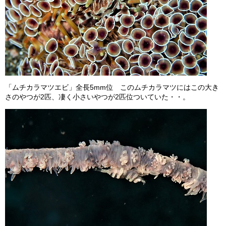
「ムチカラマツエビ」全長5mm位 このムチカラマツにはこの大き
さのやつが2匹、凄く小さいやつが2匹位ついていた・・。