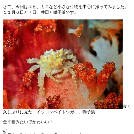
ビッグツアー
さて、今回はエビ、カニなど小さな生物を中心に撮ってみました。
１１月６日と７日、井田と獅子浜です。
イベント
お客様の声
Q & A
凄く
久しぶりに見た「イソコンペイトウガニ」獅子浜
金平糖みたいでかわいい！
///