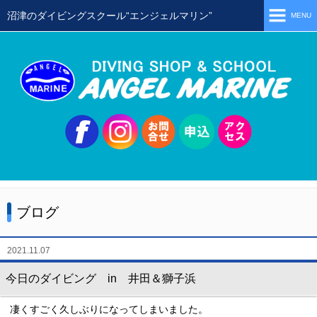
沼津のダイビングスクール“エンジェルマリン”
MENU
ホーム
当店の特徴
スタッフ
スクールメニュー
シュノーケリング
体験ダイビング
ブログ
初級ライセンス取得コース
ステップアップコース
2021.11.07
会員限定ツアー
今日のダイビング in 井田＆獅子浜
ミニツアー
凄くすごく久しぶりになってしまいました。