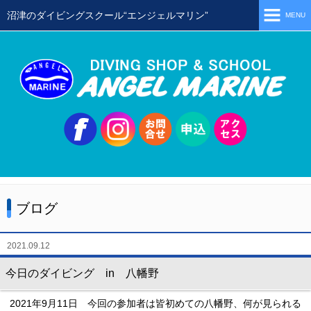
沼津のダイビングスクール“エンジェルマリン”
MENU
ホーム
当店の特徴
スタッフ
スクールメニュー
シュノーケリング
体験ダイビング
ブログ
初級ライセンス取得コース
ステップアップコース
2021.09.12
会員限定ツアー
今日のダイビング in 八幡野
ミニツアー
2021年9月11日 今回の参加者は皆初めての八幡野、何が見られる