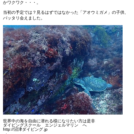
かワクワク・・・。
ビッグツアー
当初の予定では？見るはずではなかった「アオウミガメ」の子供、
イベント
バッタリ会えました。
お客様の声
Q & A
世界中の海を自由に潜れる様になりたい方は是非
ダイビングスクール エンジェルマリン へ
http://沼津ダイビング.jp
・