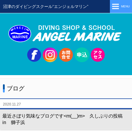
沼津のダイビングスクール“エンジェルマリン”
MENU
ホーム
当店の特徴
スタッフ
スクールメニュー
シュノーケリング
体験ダイビング
ブログ
初級ライセンス取得コース
ステップアップコース
2020.11.27
会員限定ツアー
最近さぼり気味なブログです<m(__)m> 久しぶりの投稿
in 獅子浜
ミニツアー