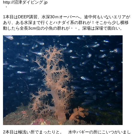
http://沼津ダイビング.jp
・
1本目はDEEP講習、水深30ｍオーバーへ。途中何もいないエリアが
あり、ある水深まで行くとハナダイ系の群れが！そこから少し横移
動したら全長3cm位の小魚の群れが・・。深場は深場で面白い。
2本目は極浅い所でまったりと。 水中バギーの所にこいつがいまし