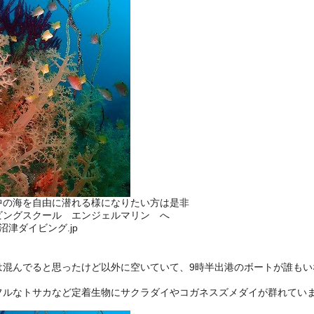
中の海を自由に潜れる様になりたい方は是非
ビングスクール エンジェルマリン へ
://沼津ダイビング.jp
は混んでると思ったけど以外に空いていて、9時半出港のボートが誰もい
フルなトサカなど定着生物にサクラダイやコガネスズメダイが群れてい