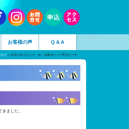
お客様の声
Q & A
ブログ
今日のダイビング in 淡島ボート+平沢ビーチ
てきました。