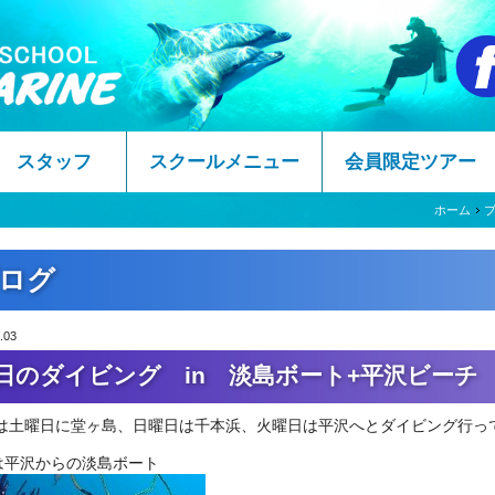
スタッフ
スクールメニュー
会員限定ツアー
ホーム
ログ
.03
日のダイビング in 淡島ボート+平沢ビーチ
は土曜日に堂ヶ島、日曜日は千本浜、火曜日は平沢へとダイビング行っ
は平沢からの淡島ボート