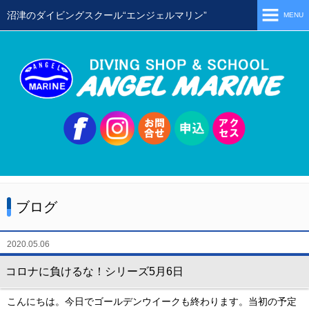
沼津のダイビングスクール“エンジェルマリン”
MENU
ホーム
当店の特徴
スタッフ
スクールメニュー
シュノーケリング
体験ダイビング
ブログ
初級ライセンス取得コース
ステップアップコース
2020.05.06
会員限定ツアー
コロナに負けるな！シリーズ5月6日
ミニツアー
こんにちは。今日でゴールデンウイークも終わります。当初の予定