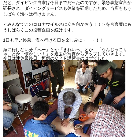
だと、ダイビング自粛は今日までだったのですが、緊急事態宣言が
ビッグツアー
延長され、ダイビングサービスも休業を延期したため、当店ももう
しばらく海へは行けません。
イベント
＜みんなでこのコロナウイルスに立ち向かおう！！＞を合言葉にも
お客様の声
うしばらくこの投稿企画を続けます。
1日も早い終息、海へ行ける日を楽しみに・・・！！
Q & A
海に行けない分「へー」とか「きれいっ」とか、「なんじゃこり
ゃ」とか「懐かしい！」を過去の写真からアップしていきます。
今日は連休最終日、恒例のＣＰＲ講習会のはずでした。