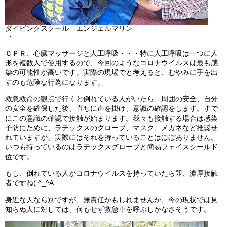
ダイビングスクール エンジェルマリン
・
ＣＰＲ、心臓マッサージと人工呼吸・・・特に人工呼吸は一つに人
形を複数人で使用するので、今回のようなコロナウイルスは最も感
染の可能性が高いです。実際の現場でと考えると、むやみに手を出
すのも危険な行為になります。
救急救命の観点で行くと倒れている人がいたら、周囲の安全、自分
の安全を確保した後、直ちに声を掛け、意識の確認をします。すで
にこの意識の確認で接触が始まります。我々も接触する場合は感染
予防にために、ラテックスのグローブ、マスク、メガネなど推奨せ
れていますが、実際にはそれを持っていることはほぼありません。
いつも持っているのはラテックスグローブと簡易フェイスシールド
位です。
もし、倒れている人がコロナウイルスを持っていたら即、濃厚接触
者ですね(;^_^A
身近な人なら別ですが、無責任かもしれませんが、今の現状では見
知らぬ人に対しては、何もせず救急車を呼ぶしかなさそうです。