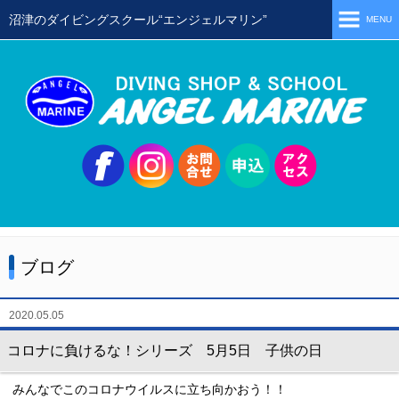
沼津のダイビングスクール“エンジェルマリン”
MENU
ホーム
当店の特徴
スタッフ
スクールメニュー
シュノーケリング
体験ダイビング
ブログ
初級ライセンス取得コース
ステップアップコース
2020.05.05
会員限定ツアー
コロナに負けるな！シリーズ 5月5日 子供の日
ミニツアー
みんなでこのコロナウイルスに立ち向かおう！！