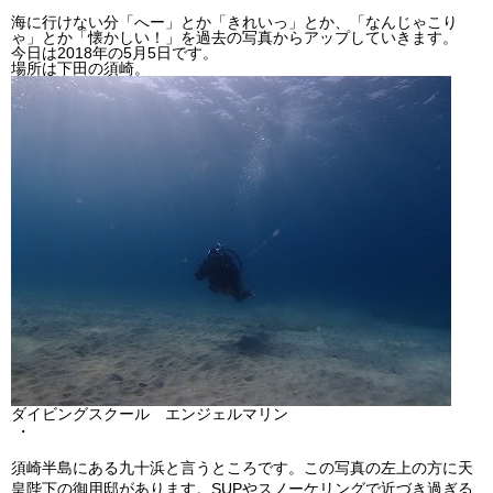
海に行けない分「へー」とか「きれいっ」とか、「なんじゃこり
ビッグツアー
ゃ」とか「懐かしい！」を過去の写真からアップしていきます。
今日は2018年の5月5日です。
イベント
場所は下田の須崎。
お客様の声
Q & A
ダイビングスクール エンジェルマリン
・
須崎半島にある九十浜と言うところです。この写真の左上の方に天
皇陛下の御用邸があります。SUPやスノーケリングで近づき過ぎる