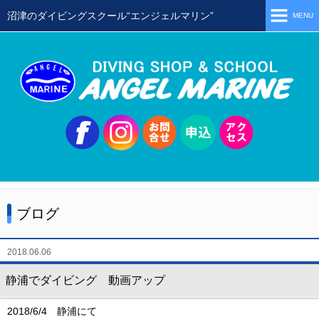
沼津のダイビングスクール“エンジェルマリン”
MENU
ホーム
当店の特徴
スタッフ
スクールメニュー
シュノーケリング
体験ダイビング
ブログ
初級ライセンス取得コース
ステップアップコース
2018.06.06
会員限定ツアー
静浦でダイビング 動画アップ
ミニツアー
2018/6/4 静浦にて