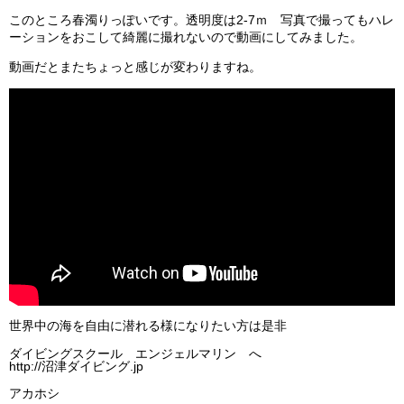
ビッグツアー
このところ春濁りっぽいです。透明度は2-7ｍ 写真で撮ってもハレ
ーションをおこして綺麗に撮れないので動画にしてみました。
イベント
動画だとまたちょっと感じが変わりますね。
お客様の声
Q & A
世界中の海を自由に潜れる様になりたい方は是非
ダイビングスクール エンジェルマリン へ
http://沼津ダイビング.jp
アカホシ