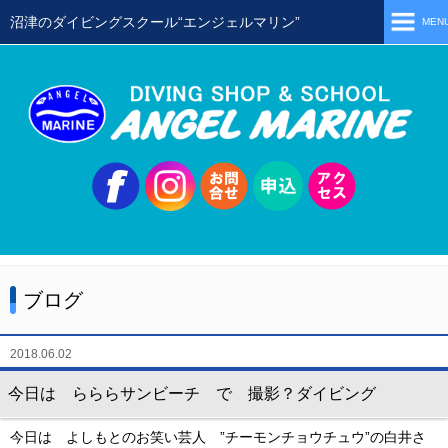
沼津のダイビングスクール“エンジェルマリン”
MEN
ホーム
当店の特徴
スタッフ
スクールメニュー
シュノーケリング
体験ダイビング
ブログ
初級ライセンス取得コース
ステップアップコース
2018.06.02
会員限定ツアー
今日は らららサンビーチ で 撮影？ダイビング
ミニツアー
今日は よしもとのお笑い芸人 ”チーモンチョウチュウ”の白井さ