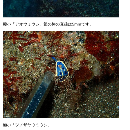
極小「アオウミウシ」銀の棒の直径は5mmです。
極小「ツノザヤウミウシ」