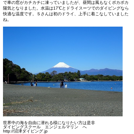
で車の窓がカチカチに凍っていましたが、昼間は風もなくポカポカ
ビッグツアー
陽気となりました。水温は17℃とドライスーツでのダイビングなら
快適な温度です。Ｓさんは初のドライ、上手に着こなしていました
イベント
ね。
お客様の声
Q & A
世界中の海を自由に潜れる様になりたい方は是非
ダイビングスクール エンジェルマリン へ
http://沼津ダイビング.jp