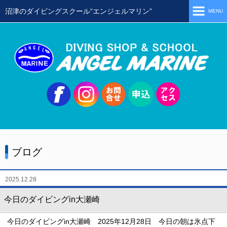
沼津のダイビングスクール“エンジェルマリン”
MENU
ホーム
当店の特徴
スタッフ
スクールメニュー
シュノーケリング
体験ダイビング
ブログ
初級ライセンス取得コース
ステップアップコース
2025.12.28
会員限定ツアー
今日のダイビングin大瀬崎
ミニツアー
今日のダイビングin大瀬崎 2025年12月28日 今日の朝は氷点下