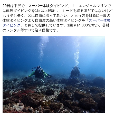
ビッグツアー
29日は平沢で「スーパー体験ダイビング」！ エンジェルマリンで
は体験ダイビングを1回以上経験し、カードを取るほどではないけど
イベント
もう少し長く、又は自由に潜ってみたい、と言う方を対象に一般の
体験ダイビングより自由度の高い体験ダイビングを「
スーパー体験
お客様の声
ダイビング
」と称して提供しています。1回￥14,300ですが、器材
のレンタル等すべて込々価格です。
Q & A