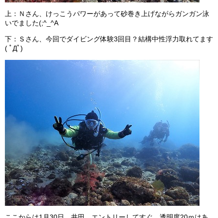
上：Ｎさん、けっこうパワーがあって砂巻き上げながらガンガン泳
いでました(;^_^A
下：Ｓさん、今回でダイビング体験3回目？結構中性浮力取れてます
( ﾟДﾟ)
ここからは1月30日 井田 エントリーしてすぐ、透明度20ｍはあ