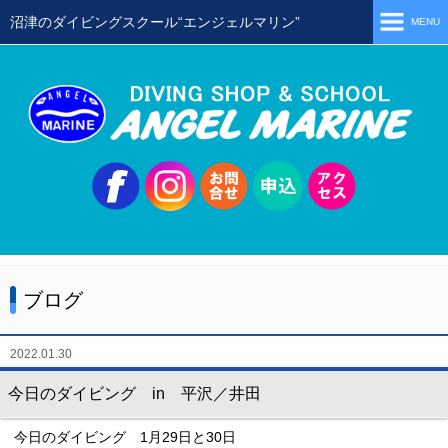
沼津のダイビングスクール“エンジェルマリン”
MENU
ホーム
当店の特徴
スタッフ
スクールメニュー
シュノーケリング
体験ダイビング
ブログ
初級ライセンス取得コース
ステップアップコース
2022.01.30
会員限定ツアー
今日のダイビング in 平沢／井田
ミニツアー
今日のダイビング 1月29日と30日