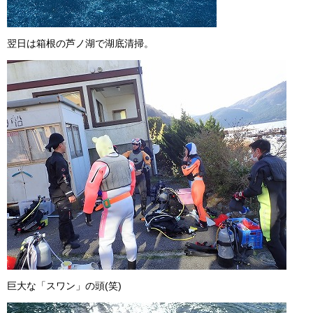
翌日は箱根の芦ノ湖で湖底清掃。
巨大な「スワン」の頭(笑)