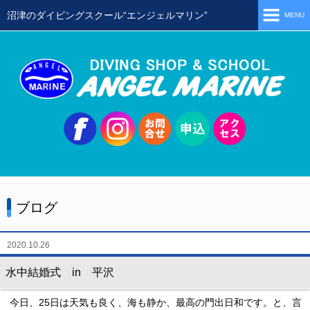
沼津のダイビングスクール“エンジェルマリン”
MENU
ホーム
当店の特徴
スタッフ
スクールメニュー
シュノーケリング
体験ダイビング
ブログ
初級ライセンス取得コース
ステップアップコース
2020.10.26
会員限定ツアー
水中結婚式 in 平沢
ミニツアー
今日、25日は天気も良く、海も静か、最高の門出日和です。と、言