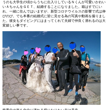
うのも大学生の頃からうちに出入りしているＮくんが可愛いかわい
ビッグツアー
いＡちゃんをＧＥＴ、結婚することになりました。籍はすでにい
れ、一緒に住んではいますが、新型コロナウイルスの影響で式は伸
イベント
びのび。でも本番の結婚式に皆に見せる為の写真や動画を撮りまし
た。彼女もダイビングにはまってくれて夫婦で仲良く潜れるのは大
お客様の声
変嬉しい事です。
Q & A
世界中の海を自由に潜れる様になりたい方は是非