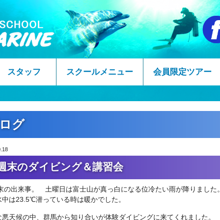
スタッフ
スクールメニュー
会員限定ツアー
ログ
.18
週末のダイビング＆講習会
末の出来事。 土曜日は富士山が真っ白になる位冷たい雨が降りました。
中は23.5℃潜っている時は暖かでした。
な悪天候の中、群馬から知り合いが体験ダイビングに来てくれました。