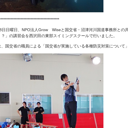
******************************************
8日日曜日、NPO法人Grow Wiseと国交省・沼津河川国道事務所と
く？」の講習会を西沢田の東部スイミングスクールで行いました。
は、国交省の職員による「国交省が実施している各種防災対策について