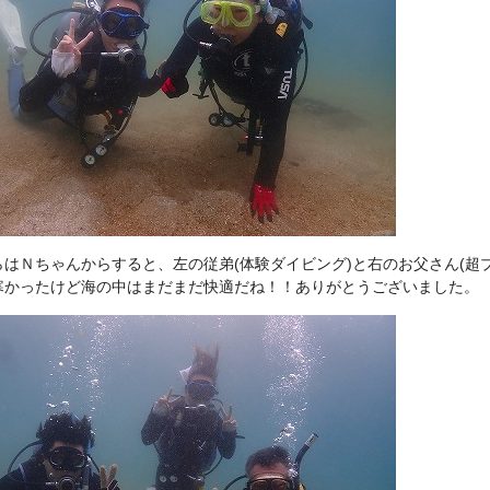
らはＮちゃんからすると、左の従弟(体験ダイビング)と右のお父さん(
寒かったけど海の中はまだまだ快適だね！！ありがとうございました。