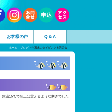
お客様の声
Q & A
ホーム
ブログ
今週末のダイビング＆講習会
気温15℃で陸上は震えるような寒さでした