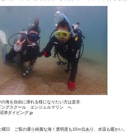
中の海を自由に潜れる様になりたい方は是非
ビングスクール エンジェルマリン へ
://沼津ダイビング.jp
日土曜日 ご覧の通り綺麗な海！透明度も10ｍ位あり、水温も暖かい。