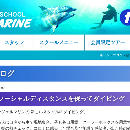
スタッフ
スクールメニュー
会員限定ツアー
ホーム
ブログ
超
ログ
.07
ソーシャルディスタンスを保ってダイビング 
ンジェルマリンの 新しいスタイルのダイビング」
る人は自宅から車で現地集合、昼も各自用意、クーラーボックスを用意
で朝の熱チェック、コロナに感染した場合及び施設で感染者が出た時の