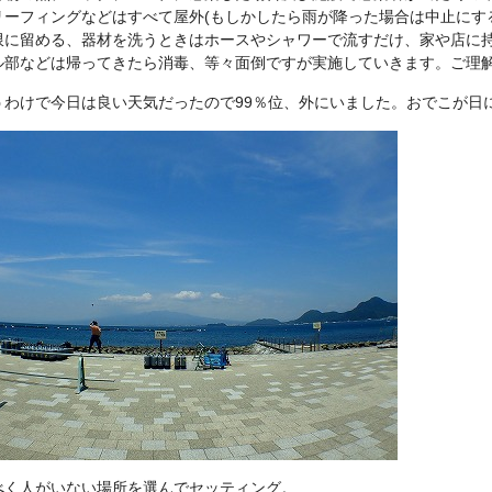
リーフィングなどはすべて屋外(もしかしたら雨が降った場合は中止にす
限に留める、器材を洗うときはホースやシャワーで流すだけ、家や店に持
ル部などは帰ってきたら消毒、等々面倒ですが実施していきます。ご理
うわけで今日は良い天気だったので99％位、外にいました。おでこが日
べく人がいない場所を選んでセッティング。