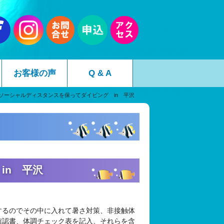
お客様の声
Q & A
ソーシャルディスタンスを保ってダイビング in 平沢
in 平沢
するのでその中に入れて暑さ対策、非接触体
確認書、体調チェック表を記入、それらを含