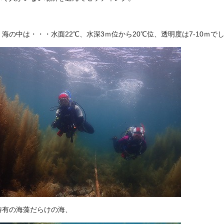
海の中は・・・水面22℃、水深3ｍ位から20℃位、透明度は7-10ｍで
特有の海藻だらけの海、