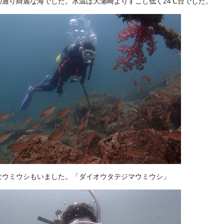
の通り綺麗な海でした。水温は大瀬崎よりすこし低く24℃台でした。
なウミウシもいました。「ダイオウタテジマウミウシ」