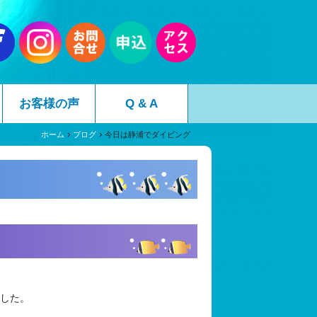
お客様の声
Q & A
ホーム
ブログ
今日は静浦でダイビング
ました。