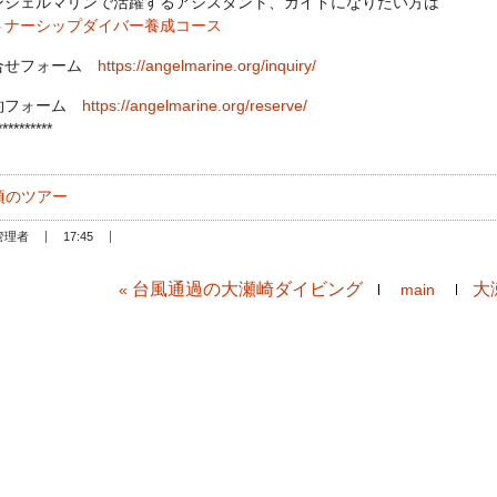
ンジェルマリンで活躍するアシスタント、ガイドになりたい方は
トナーシップダイバー養成コース
合せフォーム
https://angelmarine.org/inquiry/
約フォーム
https://angelmarine.org/reserve/
**********
頃のツアー
管理者
17:45
台風通過の大瀬崎ダイビング
大
«
main