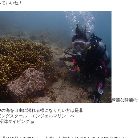
っていいね！
綺麗な静浦の
中の海を自由に潜れる様になりたい方は是非
ビングスクール エンジェルマリン へ
://沼津ダイビング.jp