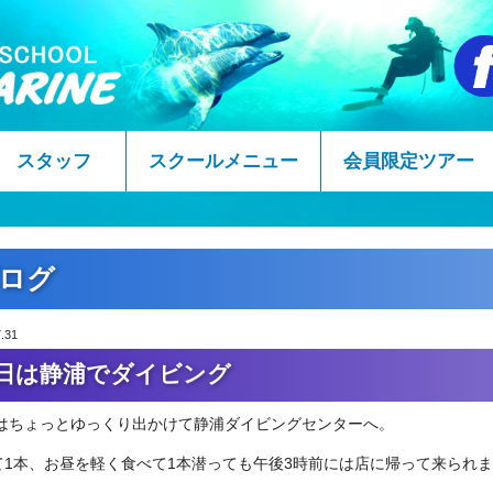
スタッフ
スクールメニュー
会員限定ツアー
ログ
.31
日は静浦でダイビング
はちょっとゆっくり出かけて静浦ダイビングセンターへ。
て1本、お昼を軽く食べて1本潜っても午後3時前には店に帰って来られ