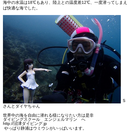
海中の水温は18℃もあり、陸上との温度差12℃、一度潜ってしまえ
ビッグツアー
ば快適な海でした。
イベント
お客様の声
Q & A
Ｓ
さんとダイヤちゃん
世界中の海を自由に潜れる様になりたい方は是非
ダイビングスクール エンジェルマリン へ
http://沼津ダイビング.jp
やっぱり静浦はウミウシがいっぱいいます。