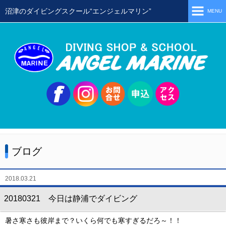
沼津のダイビングスクール“エンジェルマリン”
MENU
ホーム
当店の特徴
スタッフ
スクールメニュー
シュノーケリング
体験ダイビング
ブログ
初級ライセンス取得コース
ステップアップコース
2018.03.21
会員限定ツアー
20180321 今日は静浦でダイビング
ミニツアー
暑さ寒さも彼岸まで？いくら何でも寒すぎるだろ～！！