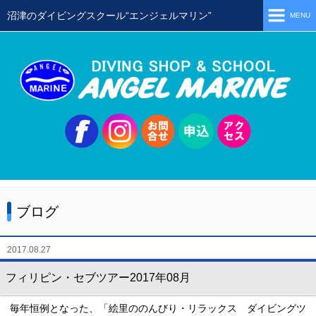
沼津のダイビングスクール“エンジェルマリン”
MENU
ホーム
当店の特徴
スタッフ
スクールメニュー
シュノーケリング
体験ダイビング
ブログ
初級ライセンス取得コース
ステップアップコース
2017.08.27
会員限定ツアー
フィリピン・セブツアー2017年08月
ミニツアー
毎年恒例となった、「絵里ののんびり・リラックス ダイビングツ