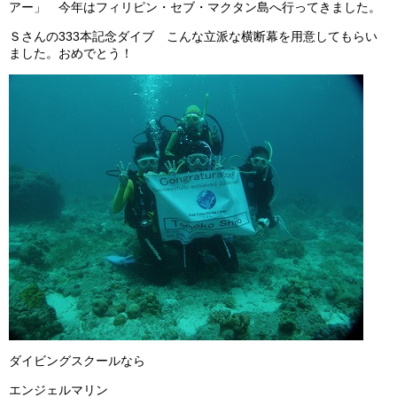
アー」 今年はフィリピン・セブ・マクタン島へ行ってきました。
ビッグツアー
Ｓさんの333本記念ダイブ こんな立派な横断幕を用意してもらい
イベント
ました。おめでとう！
お客様の声
Q & A
ダイビングスクールなら
エンジェルマリン