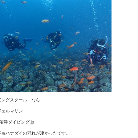
ビングスクール なら
ジェルマリン
://沼津ダイビング.jp
ギョハナダイの群れが凄かったです。