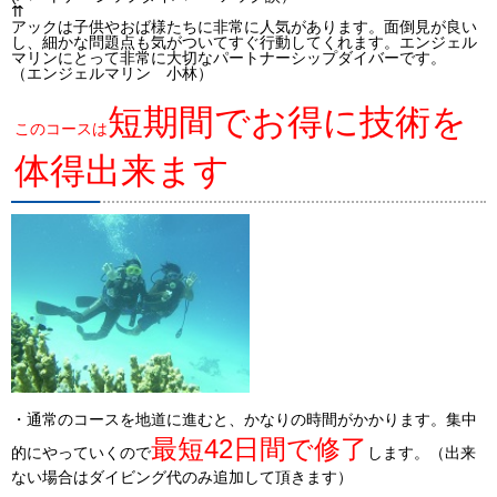
⇈
アックは子供やおば様たちに非常に人気があります。面倒見が良い
し、細かな問題点も気がついてすぐ行動してくれます。エンジェル
マリンにとって非常に大切なパートナーシップダイバーです。
（エンジェルマリン 小林）
短期間でお得に技術を
このコースは
体得出来ます
・通常のコースを地道に進むと、かなりの時間がかかります。集中
最短42日間で修了
的にやっていくので
します。（出来
ない場合はダイビング代のみ追加して頂きます）