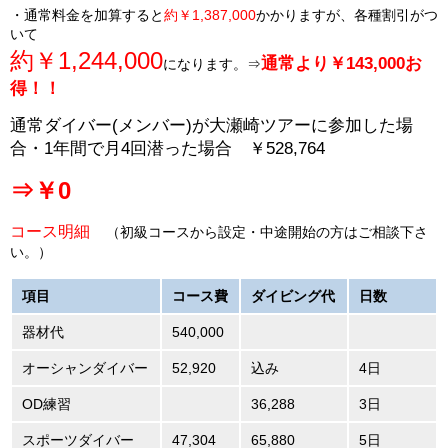
・通常料金を加算すると
約￥1,387,000
かかりますが、各種割引がつ
いて
約￥1,244,000
通常より￥143,000お
になります。⇒
得！！
通常ダイバー(メンバー)が大瀬崎ツアーに参加した場
合・1年間で月4回潜った場合 ￥528,764
⇒￥0
コース明細
（初級コースから設定・中途開始の方はご相談下さ
い。）
項目
コース費
ダイビング代
日数
器材代
540,000
オーシャンダイバー
52,920
込み
4日
OD練習
36,288
3日
スポーツダイバー
47,304
65,880
5日