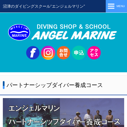
沼津のダイビングスクール“エンジェルマリン”
MENU
ホーム
当店の特徴
スタッフ
スクールメニュー
シュノーケリング
体験ダイビング
パートナーシップダイバー養成コース
初級ライセンス取得コース
ステップアップコース
会員限定ツアー
ミニツアー