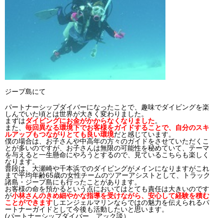
ジープ島にて
パートナーシップダイバーになったことで、趣味でダイビングを楽
しんでいた頃とは世界が大きく変わりました。
まずは
ダイビングにお金がかからなくなりました
。
また、
毎回異なる環境下でお客様をガイドすることで、自分のスキ
ルアップもつながりとても良い環境
だと感じています。
僕の場合は、お子さんや中高年の方々のガイドをさせていただくこ
とが多いのですが、お子さんは無限の可能性を秘めていて、テーマ
を与えると一生懸命にやろうとするので、見ているこちらも楽しく
なります。
普段は、大瀬崎や千本浜でのダイビングがメインになりますがこれ
まで平均年齢65歳の女性チームのツアーアシストとして、トラック
諸島・ジープ島にも行ったことがあります。
お客様の命を預かるという点においてはとても責任は大きいのです
が
小林さんのきめ細やかな指導を受けながら、安心して経験を積む
ことができます
しエンジェルマリンならではの魅力を伝えられるパ
ートナーガイドとして今後も活動したいと思います。
(パートナーシップダイバー アック談）