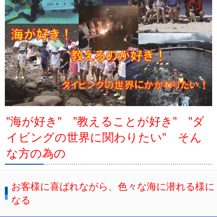
ビッグツアー
イベント
お客様の声
Q & A
”海が好き” ”教えることが好き” ”ダ
イビングの世界に関わりたい” そん
な方の為の
お客様に喜ばれながら、色々な海に潜れる様に
なる