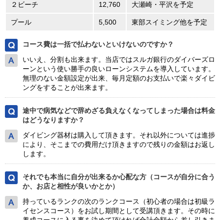
２ビーチ
12,760
大瀬崎・平沢を予定
プール
5,500
東部スイミング他を予定
コース費は一括で払わないといけないのですか？
いいえ、分割も出来ます。当店ではスルガ銀行のダイバーズロ
ーンという使い勝手の良いローンシステムを導入しています。
無理のない金額設定が出来、毎月定額のお支払いで楽々ダイビ
ングをすることが出来ます。
途中で病気などで辞めざる負えなくなってしまった場合は料金
はどうなりますか？
ダイビング器材は購入して頂きます。それ以外については進捗
により、そこまでの費用だけ頂きますので残りの金額はお返し
します。
それでも本当に自分が出来るか心配な方（コースが自分に合う
か、お店と相性が良いかとか）
持っているランクの次のランクコース（初心者の場合は初級ラ
イセンスコース）をお試し期間として受講頂きます。その時に
養成コースに入る事を決めて頂ければ合計金額から差し引きま